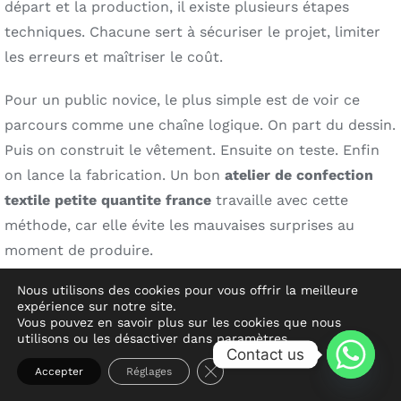
départ et la production, il existe plusieurs étapes
techniques. Chacune sert à sécuriser le projet, limiter
les erreurs et maîtriser le coût.
Pour un public novice, le plus simple est de voir ce
parcours comme une chaîne logique. On part du dessin.
Puis on construit le vêtement. Ensuite on teste. Enfin
on lance la fabrication. Un bon
atelier de confection
textile petite quantite france
travaille avec cette
méthode, car elle évite les mauvaises surprises au
moment de produire.
Nous utilisons des cookies pour vous offrir la meilleure
1. Le brief produit : poser des bases
expérience sur notre site.
Vous pouvez en savoir plus sur les cookies que nous
claires
utilisons ou les désactiver dans
paramètres
.
Contact us
Fermer la bannière des cooki
Accepter
Réglages
Avant même le patronage, il faut définir le produit.