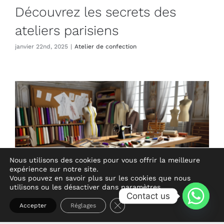
Découvrez les secrets des
ateliers parisiens
janvier 22nd, 2025
|
Atelier de confection
Nous utilisons des cookies pour vous offrir la meilleure
expérience sur notre site.
Vous pouvez en savoir plus sur les cookies que nous
utilisons ou les désactiver dans
paramètres
.
Contact us
Fermer la bannière des cooki
Accepter
Réglages
Atelier francais de confection :