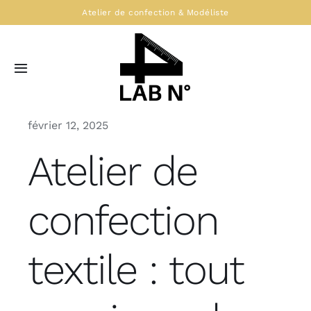
Skip
Atelier de confection & Modéliste
to
content
Toggle
Navigation
Accueil
février 12, 2025
Atelier de
L’atelier de confection
Contact
confection
textile : tout